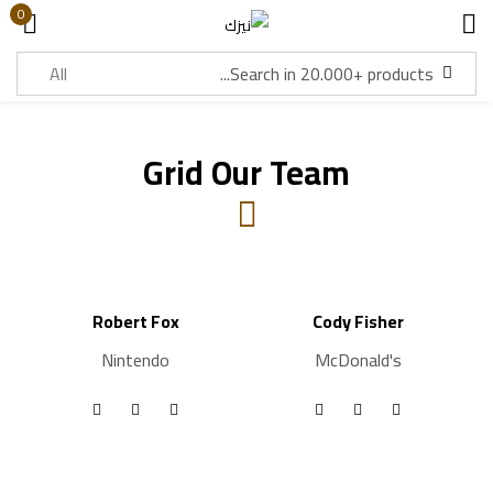
0
Sign in
Grid Our Team
Lost password?
Remember me
Log in
Robert Fox
Cody Fisher
Create an account
Nintendo
McDonald's