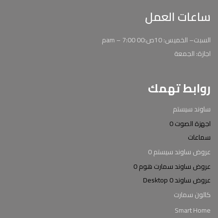
ساعات العمل
السبت– الخميس: 10ص:00 am – 7:00م
اجازة: الجمعة
روابط تهمك
ساوند سيستم
اجهزة الصوت 0
سماعات
عروض ساوند سيستم 0
عروض ساوند سمارت هوم 0
عروض ساوند Desktop 0
كالون سمارت
Smart Home