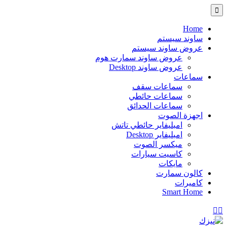
Home
ساوند سيستم
عروض ساوند سيستم
عروض ساوند سمارت هوم
عروض ساوند Desktop
سماعات
سماعات سقف
سماعات حائطي
سماعات الحدائق
اجهزة الصوت
امبليفاير حائطي تاتش
امبليفاير Desktop
ميكسر الصوت
كاسيت سيارات
مايكات
كالون سمارت
كاميرات
Smart Home