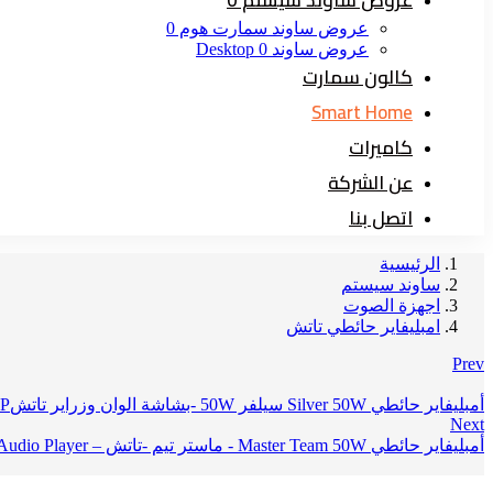
عروض ساوند سمارت هوم 0
عروض ساوند Desktop 0
كالون سمارت
Smart Home
كاميرات
عن الشركة
اتصل بنا
الرئيسية
ساوند سيستم
اجهزة الصوت
امبليفاير حائطي تاتش
Prev
أمبليفاير حائطي Silver 50W سيلفر 50W -بشاشة الوان وزراير تاتش
P
Next
أمبليفاير حائطي Master Team 50W - ماستر تيم -تاتش – Wall Mount Audio Player مع USB وAUX