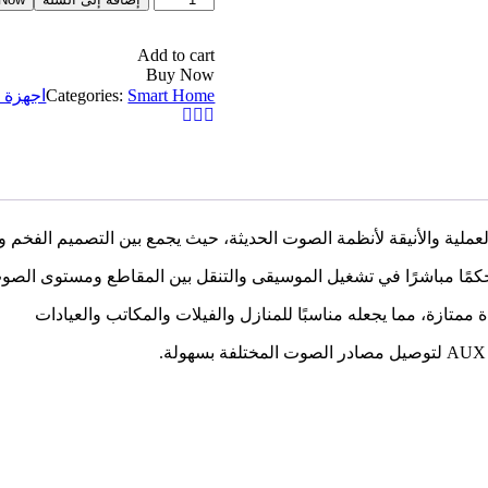
أمبليفاير
حائطي
Add to cart
Master
Buy Now
Team
Smart Home
Categories:
اجهزة ا
100W
–
Wall
Mount
Audio
Player
ماستر
تيم
-
تحكمًا مباشرًا في تشغيل الموسيقى والتنقل بين المقاطع ومستوى الصو
مع
USB
وAUX