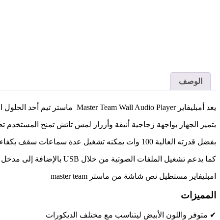
الوصف
يعد أمبليفاير Master Team Wall Audio Player ماستر تيم أحد الحلول العملية والأنيقة لأنظمة الصوت الحديثة، حيث يجمع بين التصميم الفخم وسهولة الاستخدام والأداء القوي.
يتميز الجهاز بواجهة زجاجية أنيقة وأزرار لمس تاتش تمنح المستخدم 
بفضل قدرته العالية 100 وات يمكنه تشغيل عدة سماعات سقف بكفاءة ممتازة، مما يجعله مناسبًا للمنازل والفيلات والمكاتب والعيادات
كما يدعم تشغيل الملفات الصوتية من خلال USB بالإضافة إلى مدخل AUX لتوصيل مصادر الصوت المختلفة بسهولة.
امبليفاير مستطيل نص شاشة من ماستر master team
المميزات
✔ متوفر واللون الأبيض ليتناسب مع مختلف الديكورات