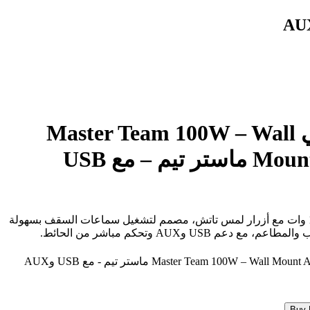
أمبليفاير حائطي Master Team 100W – Wall
Mount Audio Player ماستر تيم – مع USB
أمبليفاير جداري أنيق بقدرة 100 وات مع أزرار لمس تاتش، مصمم لتشغيل سماعات السقف بسهولة
م USB وAUX وتحكم مباشر من الحائط.
Buy