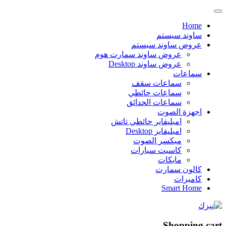
Home
ساوند سيستم
عروض ساوند سيستم
عروض ساوند سمارت هوم
عروض ساوند Desktop
سماعات
سماعات سقف
سماعات حائطي
سماعات الحدائق
اجهزة الصوت
امبليفاير حائطي تاتش
امبليفاير Desktop
ميكسر الصوت
كاسيت سيارات
مايكات
كالون سمارت
كاميرات
Smart Home
Shopping cart