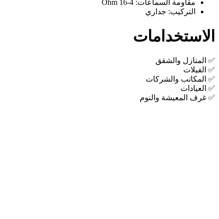
مقاومة السماعات: 4-16 Ohm
التركيب: جداري
الاستخدامات
✅ المنازل والشقق
✅ الفيلات
✅ المكاتب والشركات
✅ العيادات
✅ غرف المعيشة والنوم
Quick View
إضافة إلى السلة
امبليفاير حائطي تاتش دايو
1.750,00
EGP