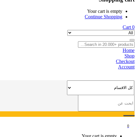
Your cart is empty
Continue Shopping
Cart
0
Home
Shop
Checkout
Account
0
Your cart is empty