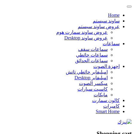
Home
ساوند سيستم
عروض ساوند سيستم
عروض ساوند سمارت هوم
عروض ساوند Desktop
سماعات
سماعات سقف
سماعات حائطي
سماعات الحدائق
اجهزة الصوت
امبليفاير حائطي تاتش
امبليفاير Desktop
ميكسر الصوت
كاسيت سيارات
مايكات
كالون سمارت
كاميرات
Smart Home
Shopping cart