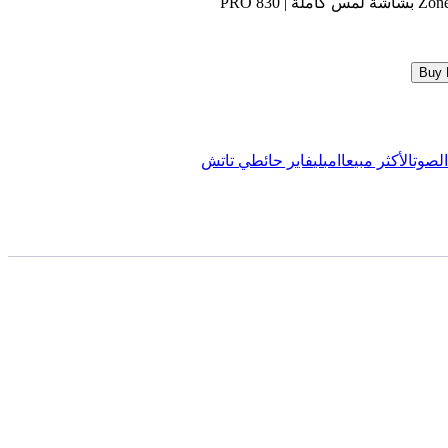
Buy
لصوت
الأكثر مبيعا
امبليفاير حائطي تاتش