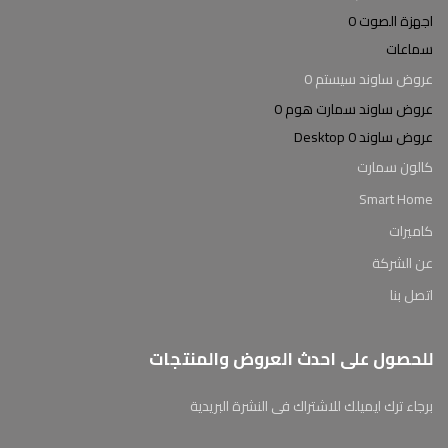
اجهزة الصوت 0
سماعات
عروض ساوند سيستم 0
عروض ساوند سمارت هوم 0
عروض ساوند Desktop 0
كالون سمارت
Smart Home
كاميرات
عن الشركة
اتصل بنا
للحصول على احدث العروض والمنتجات
برجاء ترك ايميلك للاشتراك فى النشرة البريدية