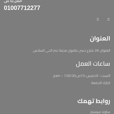
اتصل بنا على
01007712277
العنوان
العنوان: 28 شارع حسن مامون مدينة نصر الحى السادس
ساعات العمل
السبت– الخميس: 10ص:00 am – 7:00م
اجازة: الجمعة
روابط تهمك
ساوند سيستم