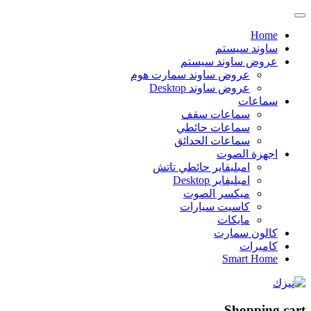
Home
ساوند سيستم
عروض ساوند سيستم
عروض ساوند سمارت هوم
عروض ساوند Desktop
سماعات
سماعات سقف
سماعات حائطي
سماعات الحدائق
اجهزة الصوت
امبليفاير حائطي تاتش
امبليفاير Desktop
ميكسر الصوت
كاسيت سيارات
مايكات
كالون سمارت
كاميرات
Smart Home
Shopping cart