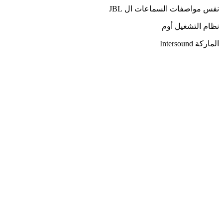
نفس مواصفات السماعات ال JBL
نظام التشغيل أوم
الماركة Intersound
Quick View
إضافة إلى السلة
SS20W – سماعة سقف Two-Way بقدرة 20 وات | صوت نقي بفلاتر صوتية داخلية
650,00
EGP
Quick View