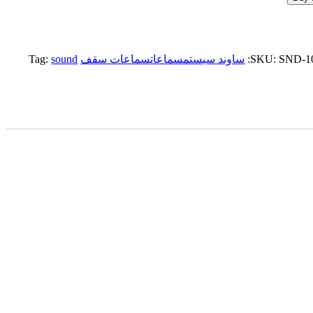
SND-1
SKU:
ساوند سيستم
سماعات
سماعات سقف
sound
Tag: