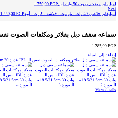
امبليفاير مضخم صوت 50 وات اوم
EGP
1.750,00
Next
أمبليفاير حائطي 40 وات - بلوتوث - فلاشة - كارت - أوم
EGP
1.550,00
سماعه سقف دبل بفلاتر ومكثفات الصوت نفس الـ JBL قدرة 5/21.5cm 30
1.285,00
EGP
إضافة إلى السلة
View details