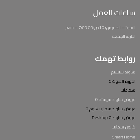
ساعات العمل
السبت– الخميس: 10ص:00 am – 7:00م
اجازة: الجمعة
روابط تهمك
ساوند سيستم
اجهزة الصوت 0
سماعات
عروض ساوند سيستم 0
عروض ساوند سمارت هوم 0
عروض ساوند Desktop 0
كالون سمارت
Smart Home