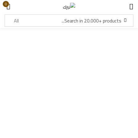
0
Sign in
Lost password?
Remember me
Log in
Create an account