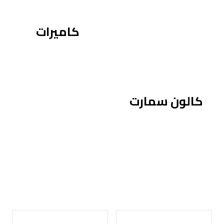
كاميرات
كالون سمارت