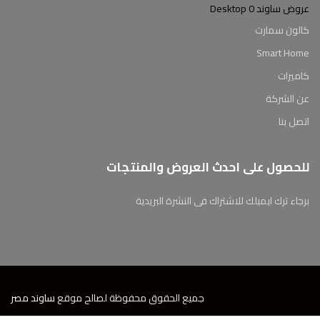
عروض ساوند Desktop 0
كالون سمارت
Smart Home
كاميرات
عن الشركة
اتصل بنا
للحصول على احدث العروض والمنتجات
برجاء ترك ايميلك للاشتراك فى النشرة البريدية
جميع الحقوق محفوظة لصالح موقع
ساوند مصر