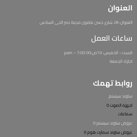
العنوان
العنوان: 28 شارع حسن مامون مدينة نصر الحى السادس
ساعات العمل
السبت– الخميس: 10ص:00 am – 7:00م
اجازة: الجمعة
روابط تهمك
ساوند سيستم
اجهزة الصوت 0
سماعات
عروض ساوند سيستم 0
عروض ساوند سمارت هوم 0