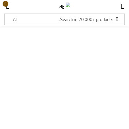
0
Sign in
Lost password?
Remember me
Log in
Create an account