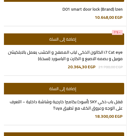
D01 smart door lock (Brand) lzen
10.648,00
EGP
-7%
إضافة إلى السلة
i7 Cat eye الكالون الذكي لباب المصفح و الخشب يعمل بالابلكيشن
موبيل و بصمه الاصبع و الكارت و الباسورد (نسخة)
20.364,30
EGP
21.780,00
EGP
إضافة إلى السلة
قفل باب ذكي SKY (أسود) بكاميرا خارجية وشاشة داخلية – التعرف
على الوجه وعروق الكف مع تطبيق Tuya
18.300,00
EGP