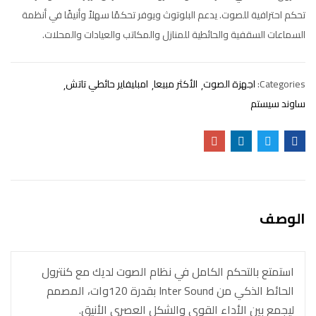
تحكم احترافية للصوت. يدعم البلوتوث ويوفر تحكمًا سهلاً وأنيقًا في أنظمة
السماعات السقفية والحائطية للمنازل والمكاتب والعيادات والمحلات.
Categories:
اجهزة الصوت
الأكثر مبيعا
امبليفاير حائطي تاتش
ساوند سيستم
الوصف
استمتع بالتحكم الكامل في نظام الصوت لديك مع كنترول
الحائط الذكي من Inter Sound بقدرة 120وات، المصمم
ليجمع بين الأداء القوي والشكل العصري الأنيق.