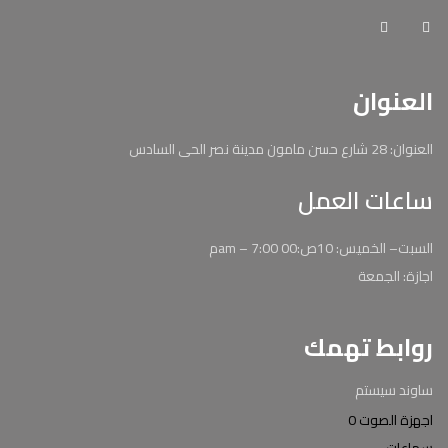
العنوان
العنوان: 28 شارع حسن مامون مدينة نصر الحى السادس
ساعات العمل
السبت– الخميس: 10ص:00 am – 7:00م
اجازة: الجمعة
روابط تهمك
ساوند سيستم
اجهزة الصوت 0