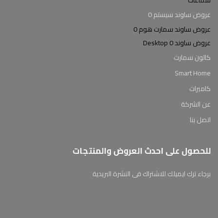
سماعات
عروض ساوند سيستم 0
عروض ساوند سمارت هوم 0
عروض ساوند Desktop 0
كالون سمارت
Smart Home
كاميرات
عن الشركة
اتصل بنا
للحصول على احدث العروض والمنتجات
برجاء ترك ايميلك للاشتراك فى النشرة البريدية