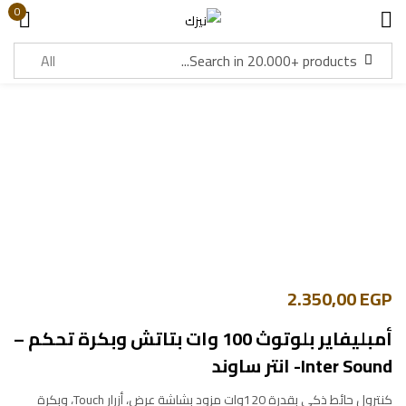
0
Sign in
Lost password?
Remember me
Log in
Create an account
2.350,00
EGP
أمبليفاير بلوتوث 100 وات بتاتش وبكرة تحكم –
Inter Sound- انتر ساوند
كنترول حائط ذكي بقدرة 120وات مزود بشاشة عرض، أزرار Touch، وبكرة