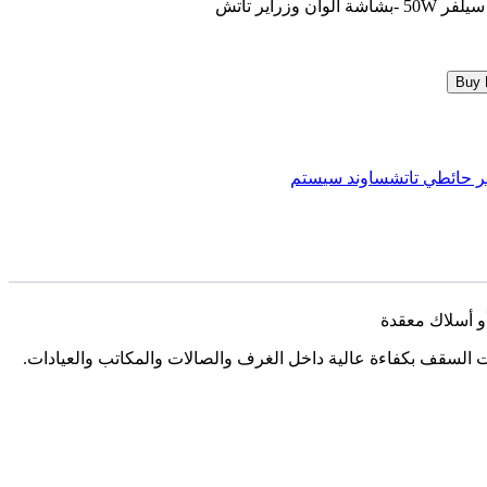
Buy
ير حائطي تاتش
ساوند سيستم