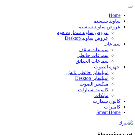
Home
ساوند سيستم
عروض ساوند سيستم
عروض ساوند سمارت هوم
عروض ساوند Desktop
سماعات
سماعات سقف
سماعات حائطي
سماعات الحدائق
اجهزة الصوت
امبليفاير حائطي تاتش
امبليفاير Desktop
ميكسر الصوت
كاسيت سيارات
مايكات
كالون سمارت
كاميرات
Smart Home
Shopping cart