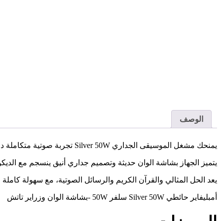
الوصف
يمنحك مشغل الموسيقى الجداري Silver 50W تجربة صوتية متكاملة داخل منزلك أو مشروعك التجاري دون الحاجة إلى أجهزة صوت ظاهرة أو أسلاك معقدة
يتميز الجهاز بشاشة الوان حديثة وتصميم جداري أنيق ينسجم مع الديكورات العصرية، كما يوفر قدرة 50 وات مناسبة لتشغيل عدد من سماعات ال
يعد الحل المثالي والقرآن الكريم والرسائل الصوتية، مع سهولة كام
أمبليفاير حائطي Silver 50W سلفر 50W -بشاشة الوان وزراير تاتش