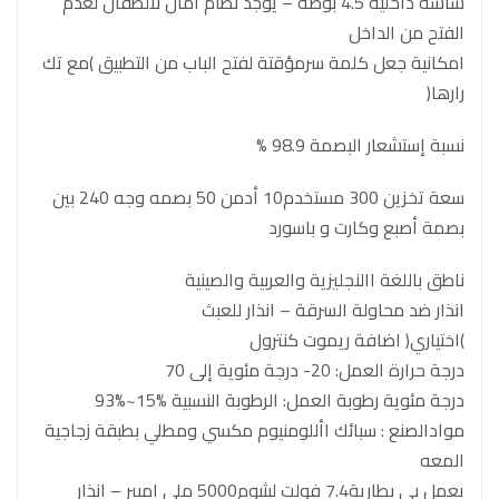
شاشة داخلية 4.5 بوصة – يوجد نظام أمان لألطفال لعدم
الفتح من الداخل
امكانية جعل كلمة سرمؤقتة لفتح الباب من التطبيق )مع تك
رارها(
نسبة إستشعار البصمة 98.9 %
سعة تخزين 300 مستخدم10 أدمن 50 بصمه وجه 240 بين
بصمة أصبع وكارت و باسورد
ناطق باللغة االنجليزية والعربية والصينية
انذار ضد محاولة السرقة – انذار للعبث
)اختياري( اضافة ريموت كنترول
درجة حرارة العمل: 20- درجة مئوية إلى 70
درجة مئوية رطوبة العمل: الرطوبة النسبية %15~%93
موادالصنع : سبائك األلومنيوم مكسي ومطلي بطبقة زجاجية
المعه
يعمل بي بطارية7.4 فولت ليثيوم5000 ملي امبير – انذار