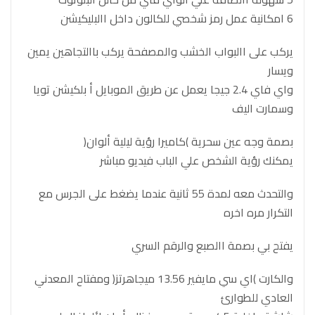
6 امكانية عمل رمز شخصي للكالون داخل االبليكيشن
يركب على االبواب الخشب والمصفحة يركب باالتجاهين يمين
ويسار
واي فاي 2.4 جيجا يعمل عن طريق الموبايل أ بلكيشن تويا
وسمارت اليف
بصمة وجه عين سحرية )كاميرا رؤية ليلية ألوان(
يمكنك رؤية الشخص علي الباب فيديو مباشر
والتحدث معه لمدة 55 ثانية عندما يضغط على الجرس مع
التكرار مره اخره
يفتح بي بصمة االصبع والرقم السري
والكارت )اي سي مايفير 13.56 ميجاهرتز( ومفتاح المعدني
العادي للطوارئ