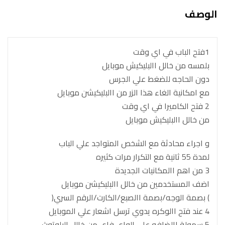
الوصف
1فتح الباب في اي وقت
بلمسه من خالل االبليكيش موبايل
دون الحاجه للضغط علي الجرس
مع امكانية الغاء هذا الزر من االبليكيشن موبايل
2 فتح الكاميرا في اي وقت
من خالل االبليكيش موبايل
و اجراء محادثة مع الشخص المتواجد علي الباب
لمدة 55 ثانية مع التكرار مرات كثيره
3 من اهم االمكانيات الجديدة
اضف المستخدمين من خالل االبليكيشن موبايل
) بصمة الوجه/بصمة االصبع/الكارت/الرقم السري(
4 عند فتح االوكره يدوي ترسل اشعار علي الموبايل
5 سهولة االضافه علي الواي فاي من خالل البلوتوث