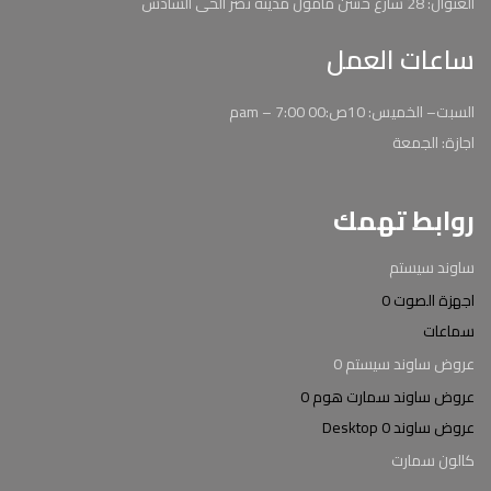
العنوان: 28 شارع حسن مامون مدينة نصر الحى السادس
ساعات العمل
السبت– الخميس: 10ص:00 am – 7:00م
اجازة: الجمعة
روابط تهمك
ساوند سيستم
اجهزة الصوت 0
سماعات
عروض ساوند سيستم 0
عروض ساوند سمارت هوم 0
عروض ساوند Desktop 0
كالون سمارت