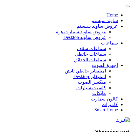
Home
ساوند سيستم
عروض ساوند سيستم
عروض ساوند سمارت هوم
عروض ساوند Desktop
سماعات
سماعات سقف
سماعات حائطي
سماعات الحدائق
اجهزة الصوت
امبليفاير حائطي تاتش
امبليفاير Desktop
ميكسر الصوت
كاسيت سيارات
مايكات
كالون سمارت
كاميرات
Smart Home
Shopping cart