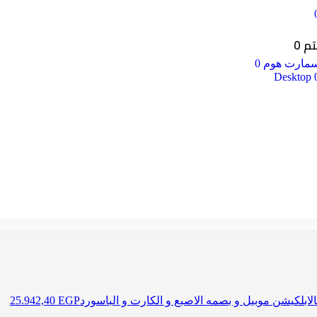
 0
مارت هوم 0
25.942,40
EGP