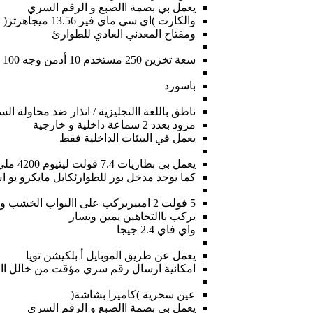
يعمل بي بصمة االصبع و الرقم السري
والكارت )اي سي ماي فير 13.56 ميجاهرتز(
ومفتاح المعدني العادي للطوارئ
سعة تخزين 250 مستخدم 10 أدمن وجه 100 بصمة أصبع 100 كارت 40
باسورد
ناطق باللغة االنجليزية / انذار ضد محاولة ال
مزود بعدد 2 سماعة داخلية و خارجية
يعمل في البيئات الداخلية فقط
يعمل بي بطاريات 7.4 فولت ليثيوم 4200 ملي امبير
كما يوجد مدخل بور للطوارئكابل مايكرو يو 
5 فولت 2 امبيريركب على االبواب الخشب والمصفحة
يركب باالتجاهين يمين ويسار
واي فاي 2.4 جيجا
يعمل عن طريق الموبايل أ بلكيشن تويا
امكانية ارسال رقم سري مؤقت من خالل اا
عين سحرية )كاميرا بشاشة(
يعمل بي بصمة االصبع و الرقم السري