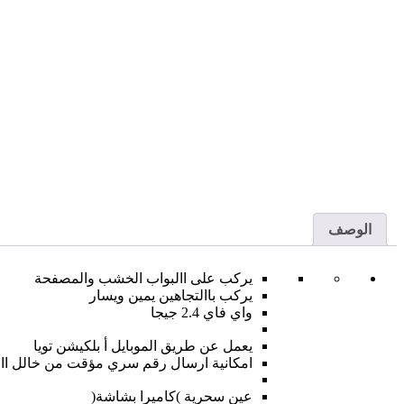
الوصف
يركب على االبواب الخشب والمصفحة
يركب باالتجاهين يمين ويسار
واي فاي 2.4 جيجا
يعمل عن طريق الموبايل أ بلكيشن تويا
امكانية ارسال رقم سري مؤقت من خالل اا
عين سحرية )كاميرا بشاشة(