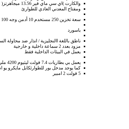
والكارت )اي سي ماي فير 13.56 ميجاهرتز(
ومفتاح المعدني العادي للطوارئ
سعة تخزين 250 مستخدم 10 أدمن وجه 100 بصمة أصبع 100 كارت 40
باسورد
ناطق باللغة االنجليزية / انذار ضد محاولة ال
مزود بعدد 2 سماعة داخلية و خارجية
يعمل في البيئات الداخلية فقط
يعمل بي بطاريات 7.4 فولت ليثيوم 4200 ملي امبير
كما يوجد مدخل بور للطوارئكابل مايكرو يو 
5 فولت 2 امبير
Quick View
إضافة إلى السلة