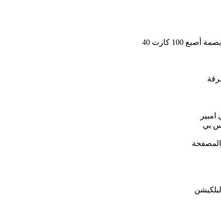
سرقة
اس بي
لبلكيشن