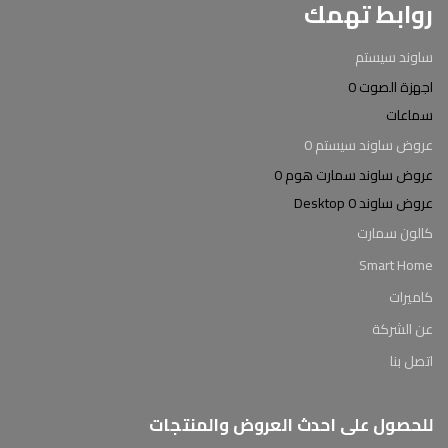
روابط تهمك
ساوند سيستم
اجهزة الصوت 0
سماعات
عروض ساوند سيستم 0
عروض ساوند سمارت هوم 0
عروض ساوند Desktop 0
كالون سمارت
Smart Home
كاميرات
عن الشركة
اتصل بنا
للحصول على احدث العروض والمنتجات