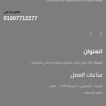
يسعدنا تواصلك معانا للطلبات والاستفسارات
اتصل بنا على
01007712277
العنوان
العنوان: 28 شارع حسن مامون مدينة نصر الحى السادس
ساعات العمل
السبت– الخميس: 10ص:00 am – 7:00م
اجازة: الجمعة